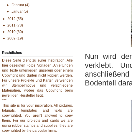
►
Februar
(4)
►
Januar
(5)
►
2012
(55)
►
2011
(78)
►
2010
(80)
►
2009
(19)
Rechtliches
Nun wird de
Diese Seite dient zu eurer Inspiration. Alle
verklebt. U
hier gezeigten Fotos, Vorlagen, Anleitungen
und Texte unterliegen unserem oder einem
anschließend
Copyright und dürfen nicht kopiert werden.
Für unsere Projekte und Karten verwenden
Bodenteil darau
wir Stempelmotive und verschiedene
Materialien, wobei das Copyright beim
jeweiligen Hersteller liegt.
***
This site is for your inspiration. All pictures,
toturials, templates and texts are
copyrighted. You aren't allowed to copy
them. For our projects and cards we are
using rubber stamps and supplies, they are
copyrighted by the particular firms.