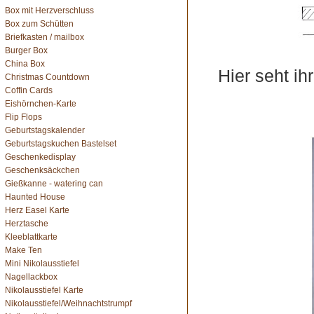
Box mit Herzverschluss
Box zum Schütten
Briefkasten / mailbox
Burger Box
China Box
Hier seht ih
Christmas Countdown
Coffin Cards
Eishörnchen-Karte
Flip Flops
Geburtstagskalender
Geburtstagskuchen Bastelset
Geschenkedisplay
Geschenksäckchen
Gießkanne - watering can
Haunted House
Herz Easel Karte
Herztasche
Kleeblattkarte
Make Ten
Mini Nikolausstiefel
Nagellackbox
Nikolausstiefel Karte
Nikolausstiefel/Weihnachtstrumpf