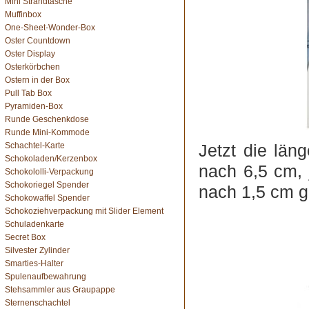
Mini Strandtasche
Muffinbox
One-Sheet-Wonder-Box
Oster Countdown
Oster Display
Osterkörbchen
Ostern in der Box
Pull Tab Box
Pyramiden-Box
Runde Geschenkdose
Runde Mini-Kommode
Schachtel-Karte
Jetzt die län
Schokoladen/Kerzenbox
nach 6,5 cm, 
Schokololli-Verpackung
Schokoriegel Spender
nach 1,5 cm g
Schokowaffel Spender
Schokoziehverpackung mit Slider Element
Schuladenkarte
Secret Box
Silvester Zylinder
Smarties-Halter
Spulenaufbewahrung
Stehsammler aus Graupappe
Sternenschachtel