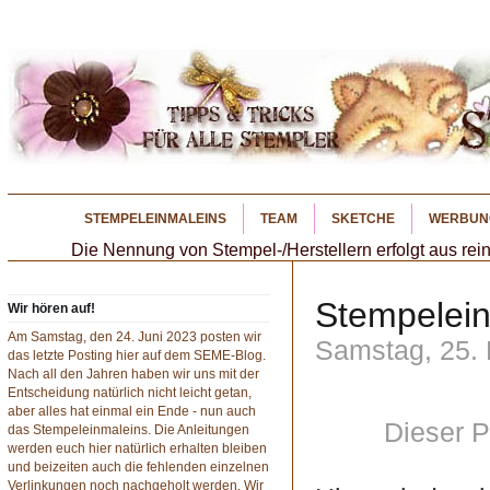
STEMPELEINMALEINS
TEAM
SKETCHE
WERBUN
Die Nennung von Stempel-/Herstellern erfolgt aus rein
Stempelein
Wir hören auf!
Am Samstag, den 24. Juni 2023 posten wir
Samstag, 25.
das letzte Posting hier auf dem SEME-Blog.
Nach all den Jahren haben wir uns mit der
Entscheidung natürlich nicht leicht getan,
aber alles hat einmal ein Ende - nun auch
Dieser P
das Stempeleinmaleins. Die Anleitungen
werden euch hier natürlich erhalten bleiben
und beizeiten auch die fehlenden einzelnen
Verlinkungen noch nachgeholt werden. Wir