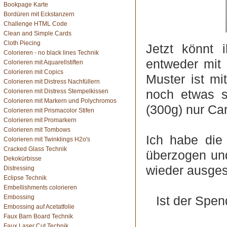
Bookpage Karte
Bordüren mit Eckstanzern
Challenge HTML Code
Clean and Simple Cards
Cloth Piecing
Jetzt könnt 
Colorieren - no black lines Technik
entweder mit 
Colorieren mit Aquarellstiften
Colorieren mit Copics
Muster ist mi
Colorieren mit Distress Nachfüllern
noch etwas st
Colorieren mit Distress Stempelkissen
Colorieren mit Markern und Polychromos
(300g) nur Car
Colorieren mit Prismacolor Stifen
Colorieren mit Promarkern
Colorieren mit Tombows
Ich habe die 
Colorieren mit Twinklings H2o's
Cracked Glass Technik
überzogen und
Dekokürbisse
wieder ausges
Distressing
Eclipse Technik
Embellishments colorieren
Embossing
Ist der Spe
Embossing auf Acetatfolie
Faux Barn Board Technik
Faux Laser Cut Technik