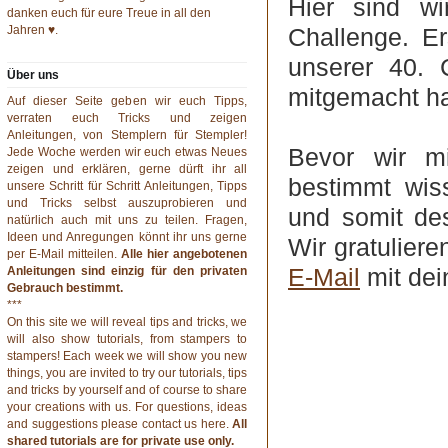
Hier sind wi
danken euch für eure Treue in all den
Jahren ♥.
Challenge. Er
unserer 40. 
Über uns
mitgemacht ha
Auf dieser Seite geben wir euch Tipps,
verraten euch Tricks und zeigen
Anleitungen, von Stemplern für Stempler!
Bevor wir mi
Jede Woche werden wir euch etwas Neues
zeigen und erklären, gerne dürft ihr all
bestimmt wis
unsere Schritt für Schritt Anleitungen, Tipps
und Tricks selbst auszuprobieren und
und somit de
natürlich auch mit uns zu teilen. Fragen,
Ideen und Anregungen könnt ihr uns gerne
Wir gratulier
per
E-Mail
mitteilen.
Alle hier angebotenen
E-Mail
mit dei
Anleitungen sind einzig für den privaten
Gebrauch bestimmt.
***
On this site we will reveal tips and tricks, we
will also show tutorials, from stampers to
stampers! Each week we will show you new
things, you are invited to try our tutorials, tips
and tricks by yourself and of course to share
your creations with us. For questions, ideas
and suggestions please contact us
here
.
All
shared tutorials are for private use only.