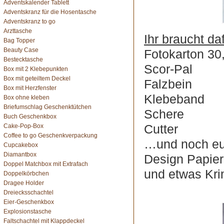
Adventskalender Tablett
Adventskranz für die Hosentasche
Adventskranz to go
Arzttasche
Ihr braucht daf
Bag Topper
Beauty Case
Fotokarton 30
Bestecktasche
Scor-Pal
Box mit 2 Klebepunkten
Box mit geteiltem Deckel
Falzbein
Box mit Herzfenster
Klebeband
Box ohne kleben
Briefumschlag Geschenktütchen
Schere
Buch Geschenkbox
Cutter
Cake-Pop-Box
Coffee to go Geschenkverpackung
…und noch eue
Cupcakebox
Diamantbox
Design Papier
Doppel Matchbox mit Extrafach
und etwas Kr
Doppelkörbchen
Dragee Holder
Dreiecksschachtel
Eier-Geschenkbox
Explosionstasche
Faltschachtel mit Klappdeckel