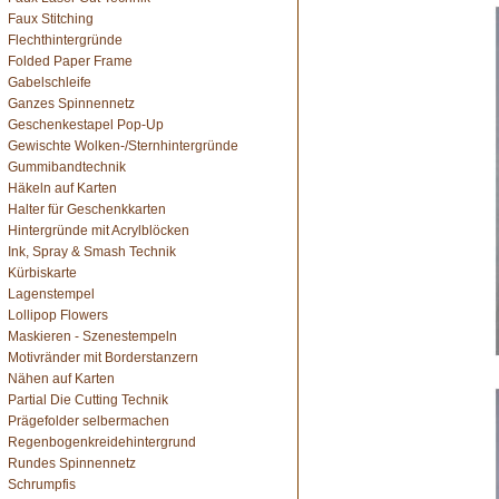
Faux Stitching
Flechthintergründe
Folded Paper Frame
Gabelschleife
Ganzes Spinnennetz
Geschenkestapel Pop-Up
Gewischte Wolken-/Sternhintergründe
Gummibandtechnik
Häkeln auf Karten
Halter für Geschenkkarten
Hintergründe mit Acrylblöcken
Ink, Spray & Smash Technik
Kürbiskarte
Lagenstempel
Lollipop Flowers
Maskieren - Szenestempeln
Motivränder mit Borderstanzern
Nähen auf Karten
Partial Die Cutting Technik
Prägefolder selbermachen
Regenbogenkreidehintergrund
Rundes Spinnennetz
Schrumpfis