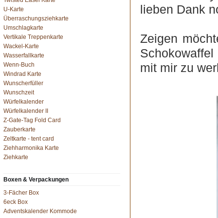
Twisted Easel Karte
lieben Dank n
U-Karte
Überraschungsziehkarte
Umschlagkarte
Zeigen möchte
Vertikale Treppenkarte
Wackel-Karte
Schokowaffel S
Wasserfallkarte
mit mir zu wer
Wenn-Buch
Windrad Karte
Wunscherfüller
Wunschzeit
Würfelkalender
Würfelkalender II
Z-Gate-Tag Fold Card
Zauberkarte
Zeltkarte - tent card
Ziehharmonika Karte
Ziehkarte
Boxen & Verpackungen
3-Fächer Box
6eck Box
Adventskalender Kommode