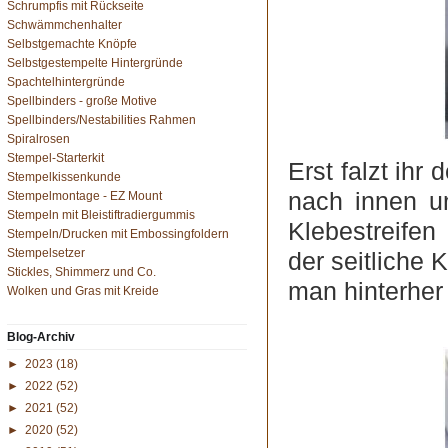
Schrumpfis mit Rückseite
Schwämmchenhalter
Selbstgemachte Knöpfe
Selbstgestempelte Hintergründe
Spachtelhintergründe
Spellbinders - große Motive
Spellbinders/Nestabilities Rahmen
Spiralrosen
Stempel-Starterkit
Erst falzt ihr
Stempelkissenkunde
nach innen un
Stempelmontage - EZ Mount
Stempeln mit Bleistiftradiergummis
Klebestreifen
Stempeln/Drucken mit Embossingfoldern
Stempelsetzer
der seitliche 
Stickles, Shimmerz und Co.
man hinterher
Wolken und Gras mit Kreide
Blog-Archiv
►
2023
(18)
►
2022
(52)
►
2021
(52)
►
2020
(52)