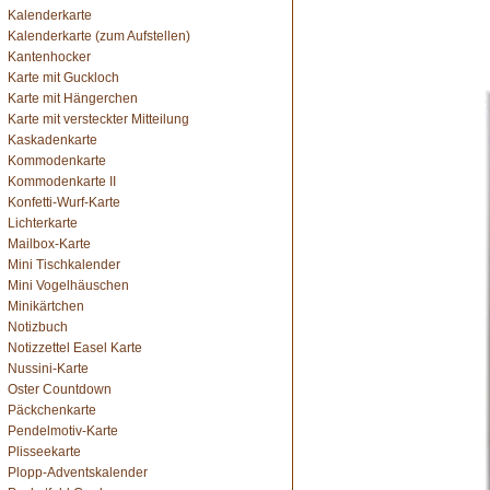
Kalenderkarte
Kalenderkarte (zum Aufstellen)
Kantenhocker
Karte mit Guckloch
Karte mit Hängerchen
Karte mit versteckter Mitteilung
Kaskadenkarte
Kommodenkarte
Kommodenkarte II
Konfetti-Wurf-Karte
Lichterkarte
Mailbox-Karte
Mini Tischkalender
Mini Vogelhäuschen
Minikärtchen
Notizbuch
Notizzettel Easel Karte
Nussini-Karte
Oster Countdown
Päckchenkarte
Pendelmotiv-Karte
Plisseekarte
Plopp-Adventskalender