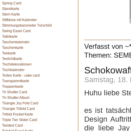
Spring Card
Standkarte
Stern Karte
Stiftdose mit Kalender
Stimmungsbarometer Türschild
Swing Easel Card
Tafelkarte
Taschenkalender
Verfasst von ~
Taschenkarte
Teekarte
Themen:
SEME
Teelichtkarte
Tischdekorationen
Schokowaf
Tischkalender
Torten Karte - cake card
Samstag, 18.
Transparentkarte
Treppenkarte
Huhu liebe St
Tri Shutter Card
Tri-Shutter Album
Triangle Joy Fold Card
es ist tatsäch
Triangle Trifold Card
Trifold Pocket Karte
Design Auftr
Triple Tier Slider Card
Twisted Card
die liebe Jay