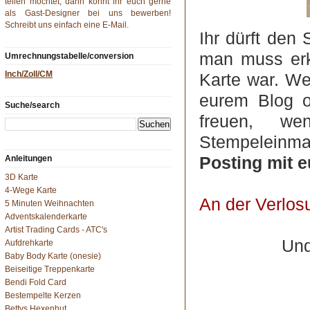
teilen möchtet, dann könnt ihr euch gerne
als Gast-Designer bei uns bewerben!
Schreibt uns einfach eine
E-Mail
.
Ihr dürft den
man muss erk
Umrechnungstabelle/conversion
Inch/Zoll/CM
Karte war. Wen
eurem Blog o
Suche/search
freuen, w
Stempeleinma
Anleitungen
Posting mit e
3D Karte
4-Wege Karte
An der Verlos
5 Minuten Weihnachten
Adventskalenderkarte
Artist Trading Cards - ATC's
Und
Aufdrehkarte
Baby Body Karte (onesie)
Beiseitige Treppenkarte
Bendi Fold Card
Bestempelte Kerzen
Bettys Hexenhut