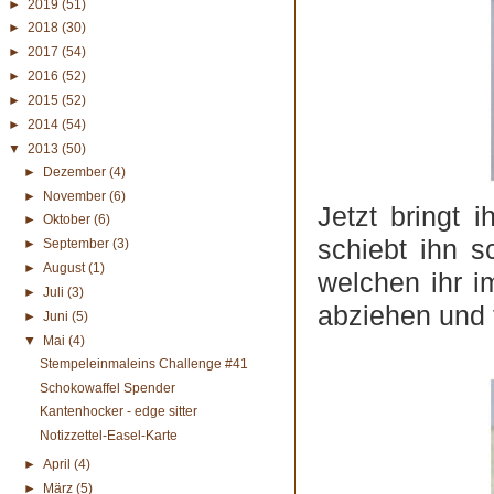
►
2019
(51)
►
2018
(30)
►
2017
(54)
►
2016
(52)
►
2015
(52)
►
2014
(54)
▼
2013
(50)
►
Dezember
(4)
►
November
(6)
Jetzt bringt 
►
Oktober
(6)
schiebt ihn s
►
September
(3)
►
August
(1)
welchen ihr i
►
Juli
(3)
abziehen und 
►
Juni
(5)
▼
Mai
(4)
Stempeleinmaleins Challenge #41
Schokowaffel Spender
Kantenhocker - edge sitter
Notizzettel-Easel-Karte
►
April
(4)
►
März
(5)