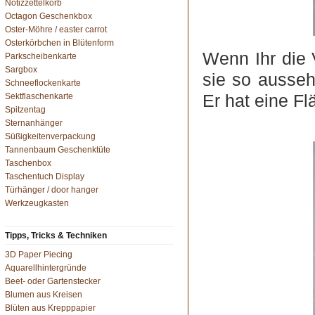
Notizzettelkorb
Octagon Geschenkbox
Oster-Möhre / easter carrot
Osterkörbchen in Blütenform
Wenn Ihr die 
Parkscheibenkarte
Sargbox
sie so ausseh
Schneeflockenkarte
Er hat eine Fl
Sektflaschenkarte
Spitzentag
Sternanhänger
Süßigkeitenverpackung
Tannenbaum Geschenktüte
Taschenbox
Taschentuch Display
Türhänger / door hanger
Werkzeugkasten
Tipps, Tricks & Techniken
3D Paper Piecing
Aquarellhintergründe
Beet- oder Gartenstecker
Blumen aus Kreisen
Blüten aus Krepppapier