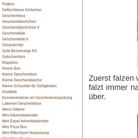
Flatbox
Geflochtenes Körbchen
Geschenkbox
Geschenktäschchen
Geschenktäschchen II
Geschenktüte
Geschenktüte II
Glückslichter
Gute Besserungs Kit
Gutscheinbox
Klappbox
Kleine Box
Kleine Geschenkbox
Zuerst falzen 
Kleine Geschenktasche
falzt immer n
Kleine Schachtel für Süßigkeiten
Knalltüte
über.
Konservendose als Geschenkverpackung
Laternen Geschenkbox
Merci-Osterei
Mini Adventskalender
Mini Easel Adventskalender
Mini Pizza Box
Mini RitterSport Verpackung