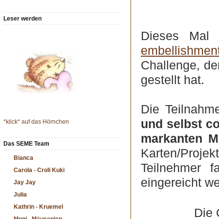
Leser werden
Dieses Mal 
embellishmen
Challenge, de
gestellt hat.
Die Teilnahm
und selbst co
*klick* auf das Hörnchen
markanten M
Das SEME Team
Karten/Proje
Bianca
Teilnehmer f
Carola - Croli Kuki
eingereicht w
Jay Jay
Julia
Kathrin - Kruemel
Die 