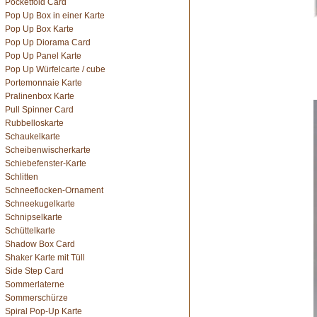
Pocketfold Card
Pop Up Box in einer Karte
Pop Up Box Karte
Pop Up Diorama Card
Pop Up Panel Karte
Pop Up Würfelcarte / cube
Portemonnaie Karte
Pralinenbox Karte
Pull Spinner Card
Rubbelloskarte
Schaukelkarte
Scheibenwischerkarte
Schiebefenster-Karte
Schlitten
Schneeflocken-Ornament
Schneekugelkarte
Schnipselkarte
Schüttelkarte
Shadow Box Card
Shaker Karte mit Tüll
Side Step Card
Sommerlaterne
Sommerschürze
Spiral Pop-Up Karte